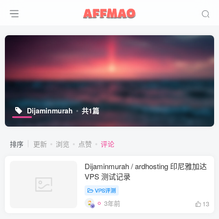
Dijaminmurah
共1篇
排序
更新
浏览
点赞
评论
Dijaminmurah / ardhosting 印尼雅加达
VPS 测试记录
VPS评测
3年前
13