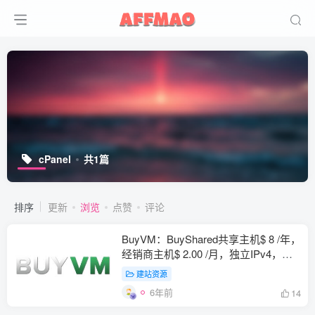
cPanel
共1篇
排序
更新
浏览
点赞
评论
BuyVM：BuyShared共享主机$ 8 /年，
经销商主机$ 2.00 /月，独立IPv4，免
费SSL证书
建站资源
6年前
14