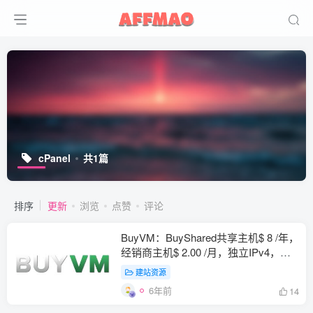
cPanel
共1篇
排序
更新
浏览
点赞
评论
BuyVM：BuyShared共享主机$ 8 /年，
经销商主机$ 2.00 /月，独立IPv4，免
费SSL证书
建站资源
6年前
14