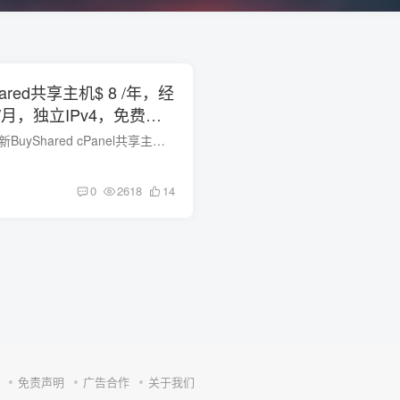
hared共享主机$ 8 /年，经
 /月，独立IPv4，免费
BuyVM推出了我们的新BuyShared cPanel共享主机。所有BuyShared计划都托管在高级硬件上。一个双六核L5639盒，具有72GB的RAM，以及8个1TB SSD驱动器，位于固态RAID 10中。 共享主机功能 基于cPan...
0
2618
14
免责声明
广告合作
关于我们