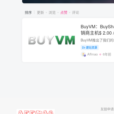
排序
更新
浏览
点赞
评论
BuyVM：BuyS
销商主机$ 2.00
SSL证书
建站资源
Affmao
6年前
友链申请