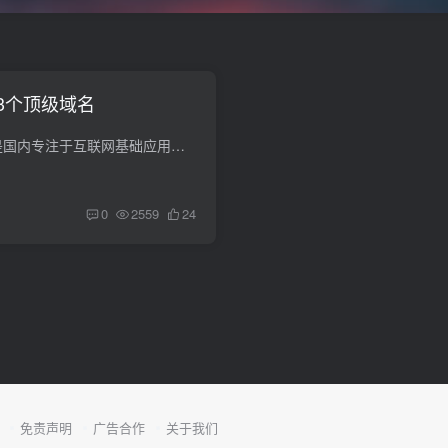
3个顶级域名
新网成立于1993年,是国内专注于互联网基础应用服务提供商.新网提供云服务器,网站建设,域名注册,域名交易,域名购买续费,虚拟主机,企业邮箱等一系列信息化产品服务 活动地址：https://www....
0
2559
24
免责声明
广告合作
关于我们