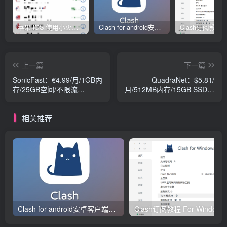
苹果 iOS 使用小火箭(shadowrocket)新手教程
Clash for android安卓客户端保姆级新手使用教程
上一篇
下一篇
SonicFast：€4.99/月/1GB内
QuadraNet：$5.81/
存/25GB空间/不限流
月/512MB内存/15GB SSD空
量/DDOS/KVM/英国
间/1TB流量/KVM/洛杉矶
相关推荐
Clash for android安卓客户端保姆级新手使用教程
Clash订阅教