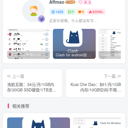
Affmao
关注
1420
1
3
830W+
这家伙很懒，什么都没有写...
苹果 iOS 使用小火箭(shadowrocket)新手教程
Clash for android安卓客户端保姆级新手使用教程
上一篇
下一篇
浩航互联：34元/月/1GB内
Kuai Che Dao：$61/月/1GB
存/20GB SSD硬盘/1TB流
内存/10GB空间/不限流
量/20Mbps/KVM/香港CN2
量/1Gbps/KVM/香港HKT
相关推荐