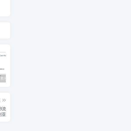
Clash订阅教程 For Windows中文使用图文教程
Clash for Mac使用教程
Quantumult保姆级新手使用教程-IOS圈
篇
TB流
利亚