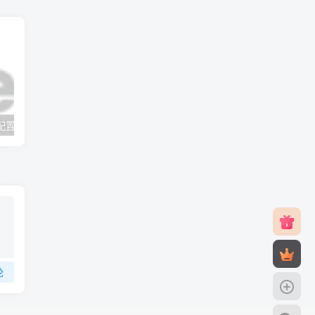
v2rayNG 新手配置订阅教程（Android）
#元旦优惠#RackNerd：$21.8每年/3核CPU/2G内存/25G SSD/4T流量/1Gbps/1个IP/KVM
论