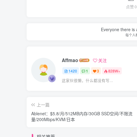
点赞
0
Everyone there is a
每个人
Affmao
关注
1420
1
3
828W+
这家伙很懒，什么都没有写...
上一篇
Ablenet：$5.8/月/512MB内存/30GB SSD空间/不限流
量/200Mbps/KVM/日本
相关推荐