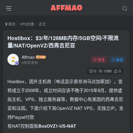
首页
VPS优惠
正文
Hostibox：$3/年/128MB内存/5GB空间/不限流
量/NAT/OpenVZ/西弗吉尼亚
Affmao
关注
私信
6年前发布
0
1086
0
Hostibox，国外主机商（电话显示是非洲马达加斯加），宣
称成立于2008年，成立时间应该不晚于2015年8月，提供虚
拟主机、VPS、独立服务器等，数据中心有美国的西弗吉尼
亚和法国。下面介绍下其OpenVZ NAT VPS，无独立IP。支
持Paypal付款
有NAT控制面板
BoxOVZ1-US-NAT