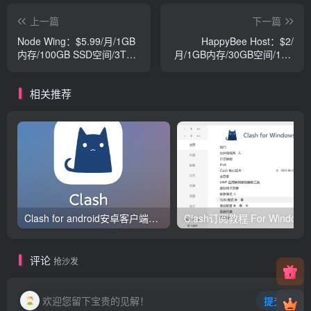
上一篇
下一篇
Node Wing：$5.99/月/1GB
HappyBee Host：$2/
内存/100GB SSD空间/3TB
月/1GB内存/30GB空间/1TB
流量/2 IP/DDOS/OpenVZ/洛
流量/OpenVZ/英国OVH
杉矶
相关推荐
Clash for android安卓客户端保姆级新手使用教程
Clash订阅教
评论
抢沙发
欢迎您留下宝贵的见解！
提交