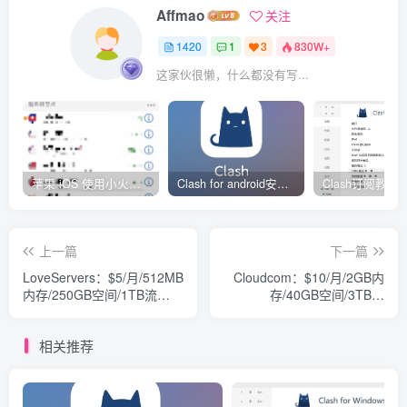
Affmao
关注
1420
1
3
830W+
这家伙很懒，什么都没有写...
苹果 iOS 使用小火箭(shadowrocket)新手教程
Clash for android安卓客户端保姆级新手使用教程
上一篇
下一篇
LoveServers：$5/月/512MB
Cloudcom：$10/月/2GB内
内存/250GB空间/1TB流
存/40GB空间/3TB流
量/KVM/英国
量/10Gbit/DDOS/VMware/
瑞士
相关推荐