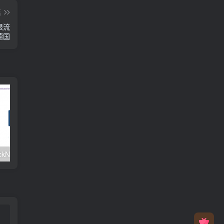
篇
不限流
德国
#元旦优惠#RackNerd：$21.8每年/3核CPU/2G内存/25G SSD/4T流量/1Gbps/1个IP/KVM
v2rayNG 新手配置订阅教程（Android）