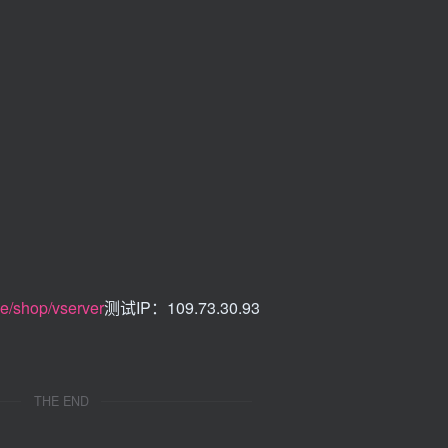
de/shop/vserver
测试IP：109.73.30.93
THE END