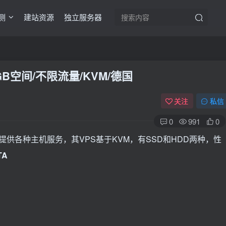
测
建站资源
独立服务器
150GB空间/不限流量/KVM/德国
关注
私信
0
991
0
了，提供各种主机服务，其VPS基于KVM，有SSD和HDD两种，性
TA