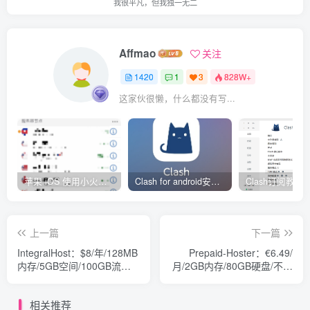
我很平凡，但我独一无二
Affmao
关注
1420
1
3
828W+
这家伙很懒，什么都没有写...
苹果 iOS 使用小火箭(shadowrocket)新手教程
Clash for android安卓客户端保姆级新手使用教程
上一篇
下一篇
IntegralHost：$8/年/128MB
Prepaid-Hoster：€6.49/
内存/5GB空间/100GB流
月/2GB内存/80GB硬盘/不限
量/OpenVZ/美国
流量/KVM/德国
相关推荐