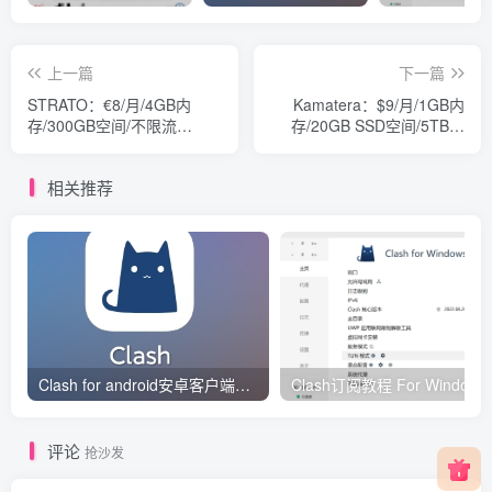
上一篇
下一篇
STRATO：€8/月/4GB内
Kamatera：$9/月/1GB内
存/300GB空间/不限流
存/20GB SSD空间/5TB流
量/KVM/德国
量/10Gbps/KVM/香港/以色
列
相关推荐
Clash for android安卓客户端保姆级新手使用教程
Clash订阅教
评论
抢沙发