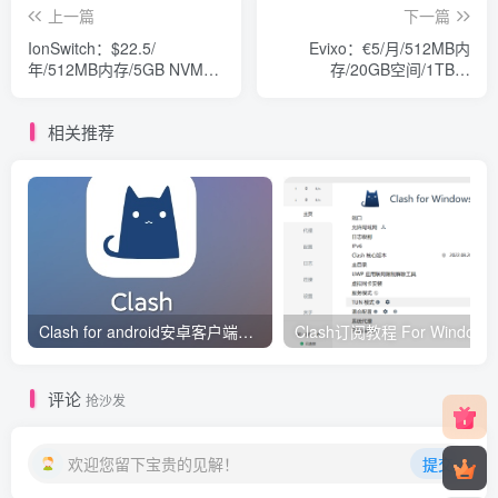
上一篇
下一篇
IonSwitch：$22.5/
Evixo：€5/月/512MB内
年/512MB内存/5GB NVMe
存/20GB空间/1TB流
SSD空间/500GB流量/KVM/
量/VMware/荷兰
西雅图
相关推荐
Clash for android安卓客户端保姆级新手使用教程
Clash订阅教
评论
抢沙发
欢迎您留下宝贵的见解！
提交