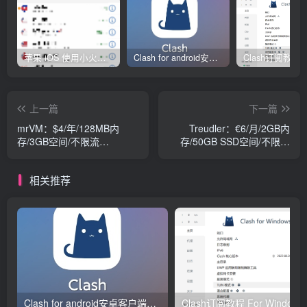
苹果 iOS 使用小火箭(shadowrocket)新手教程
Clash for android安卓客户端保姆级新手使用教程
上一篇
下一篇
mrVM：$4/年/128MB内
Treudler：€6/月/2GB内
存/3GB空间/不限流
存/50GB SSD空间/不限流
量/NAT/OpenVZ/德国
量/KVM/德国/英国这是
H1Treudler，国外主机商，
相关推荐
2017年1月成立。现在推出
了德国、英国（伦敦）KVM
VPS，均为SSD硬盘，且空
间挺大，不限流量。
Clash for android安卓客户端保姆级新手使用教程
Clash订阅教