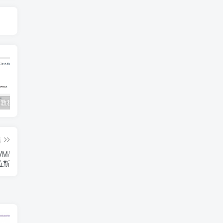
Clash订阅教程 For Windows中文使用图文教程
Clash for Mac使用教程
Quantumult保姆级新手使用教程-IOS圈
篇
VM/
拉斯