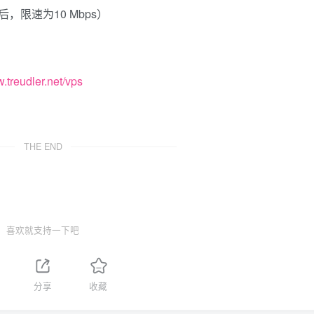
完后，限速为10 Mbps）
w.treudler.net/vps
THE END
喜欢就支持一下吧
分享
收藏