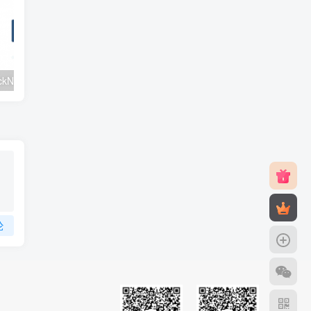
#元旦优惠#RackNerd：$21.8每年/3核CPU/2G内存/25G SSD/4T流量/1Gbps/1个IP/KVM
v2rayNG 新手配置订阅教程（Android）
论