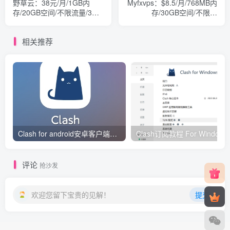
野草云：38元/月/1GB内
Myfxvps：$8.5/月/768MB内
存/20GB空间/不限流量/3
存/30GB空间/不限流
Mbps/KVM/香港
量/KVM/windows/纽约/荷兰
相关推荐
Clash for android安卓客户端保姆级新手使用教程
Clash订阅教
评论
抢沙发
欢迎您留下宝贵的见解！
提交