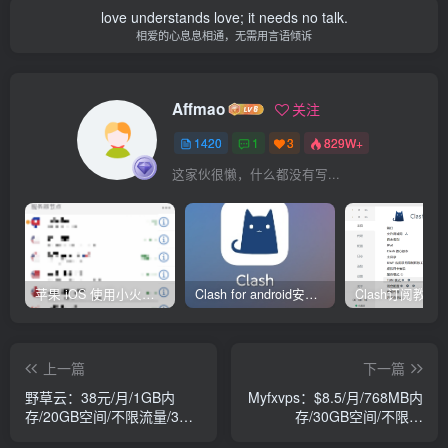
love understands love; it needs no talk.
相爱的心息息相通，无需用言语倾诉
Affmao
关注
1420
1
3
829W+
这家伙很懒，什么都没有写...
苹果 iOS 使用小火箭(shadowrocket)新手教程
Clash for android安卓客户端保姆级新手使用教程
上一篇
下一篇
野草云：38元/月/1GB内
Myfxvps：$8.5/月/768MB内
存/20GB空间/不限流量/3
存/30GB空间/不限流
Mbps/KVM/香港
量/KVM/windows/纽约/荷兰