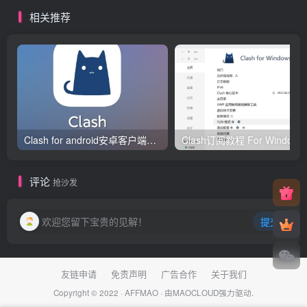
相关推荐
Clash for android安卓客户端保姆级新手使用教程
Clash订阅教
评论
抢沙发
欢迎您留下宝贵的见解！
提交
友链申请
免责声明
广告合作
关于我们
Copyright © 2022 ·
AFFMAO
· 由
MAOCLOUD
强力驱动.