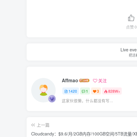
点赞
0
Live ever
把活
Affmao
关注
1420
1
3
828W+
这家伙很懒，什么都没有写...
上一篇
Cloudcandy：$9.6/月/2GB内存/100GB空间/5TB流量/X