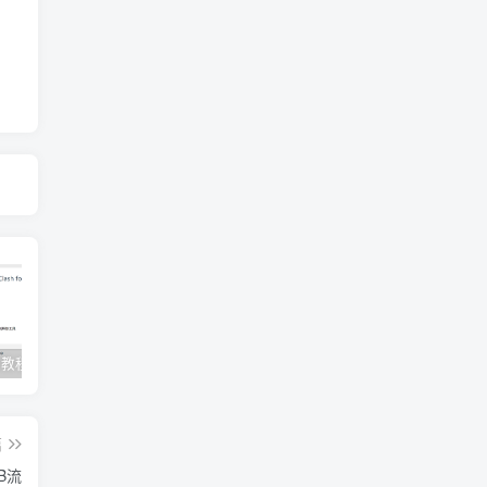
Clash订阅教程 For Windows中文使用图文教程
Clash for Mac使用教程
Quantumult保姆级新手使用教程-IOS圈
篇
GB流