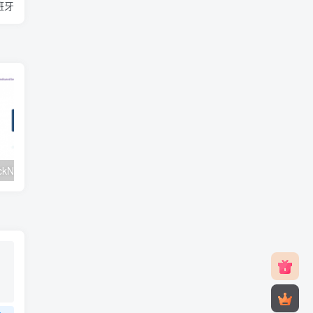
西班牙
#元旦优惠#RackNerd：$21.8每年/3核CPU/2G内存/25G SSD/4T流量/1Gbps/1个IP/KVM
v2rayNG 新手配置订阅教程（Android）