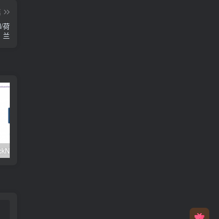
篇
N/荷
兰
#元旦优惠#RackNerd：$21.8每年/3核CPU/2G内存/25G SSD/4T流量/1Gbps/1个IP/KVM
v2rayNG 新手配置订阅教程（Android）