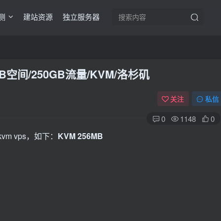
测
建站资源
独立服务器
0GB空间/250GB流量/KVM/洛杉矶
关注
私信
0
1148
0
m vps，如下：
KVM 256MB