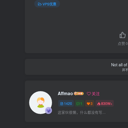
VPS优惠
点赞
0
Not all o
并
Affmao
关注
1420
1
3
830W+
这家伙很懒，什么都没有写...