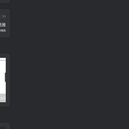
篇
/西雅
ows
#元旦优惠#RackNerd：$21.8每年/3核CPU/2G内存/25G SSD/4T流量/1Gbps/1个IP/KVM
v2rayNG 新手配置订阅教程（Android）