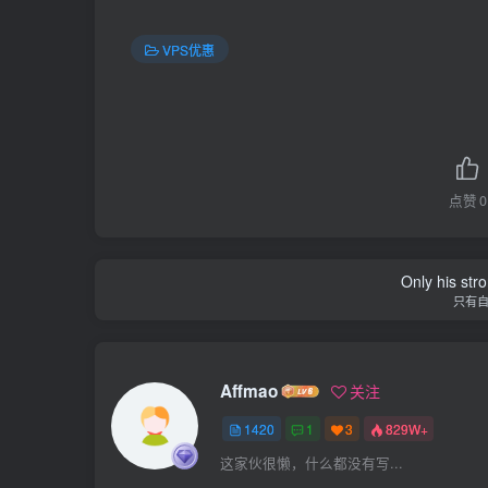
VPS优惠
点赞
0
Only his str
只有
Affmao
关注
1420
1
3
829W+
这家伙很懒，什么都没有写...