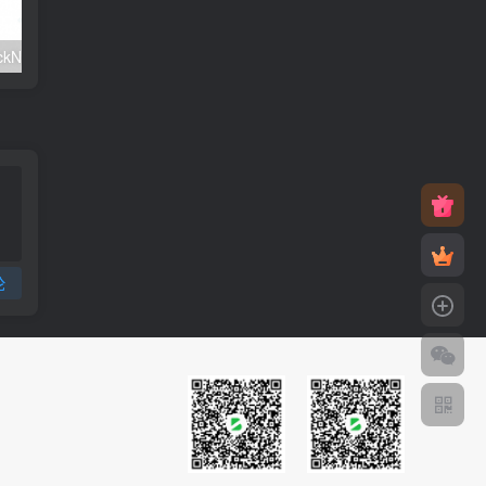
#元旦优惠#RackNerd：$21.8每年/3核CPU/2G内存/25G SSD/4T流量/1Gbps/1个IP/KVM
v2rayNG 新手配置订阅教程（Android）
论