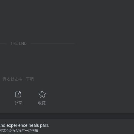
THE END
喜欢就支持一下吧
分享
收藏
nd experience heals pain.
时间和经历会抚平一切伤痛