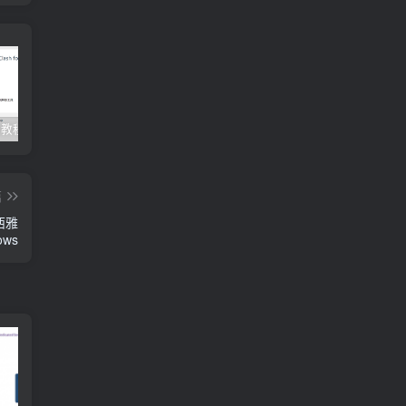
Clash订阅教程 For Windows中文使用图文教程
Clash for Mac使用教程
Quantumult保姆级新手使用教程-IOS圈
篇
/西雅
ows