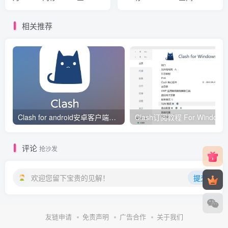
间/1TB流量/OpenVZ/DDOS/
量/KVM/德国
拉斯维加斯
相关推荐
Clash for android安卓客户端保姆级新手使用教程
Clash订阅教
评论
抢沙发
欢迎您留下宝贵的见解！
提交
友链申请
免责声明
广告合作
关于我们