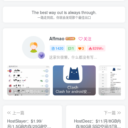
The best way out is always through.
一路走到底，你就会发现那个最佳出口
Affmao
关注
1420
1
3
829W+
这家伙很懒，什么都没有写...
苹果 iOS 使用小火箭(shadowrocket)新手教程
Clash for android安卓客户端保姆级新手使用教程
上一篇
下一篇
HostSlayer：$1.99/
HostDeez：$11/月/8GB内
月/1.5GB内存/25GB空
存/80GB SSD空间/5TB流