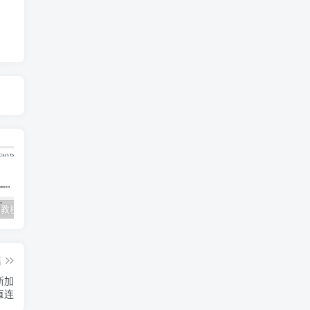
Clash订阅教程 For Windows中文使用图文教程
Clash for Mac使用教程
Quantumult保姆级新手使用教程-IOS圈
篇
/新加
直连