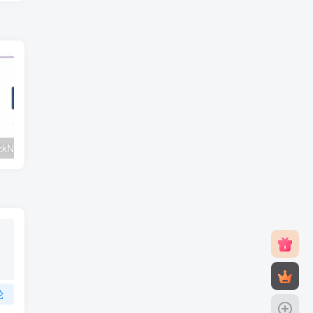
#元旦优惠#RackNerd：$21.8每年/3核CPU/2G内存/25G SSD/4T流量/1Gbps/1个IP/KVM
v2rayNG 新手配置订阅教程（Android）
论