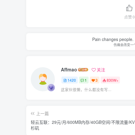
点赞
0
Pain changes people. H
伤痛会改变一
Affmao
关注
1420
1
3
830W+
这家伙很懒，什么都没有写...
上一篇
轻云互联：29元/月/600MB内存/40GB空间/不限流量/KV
杉矶