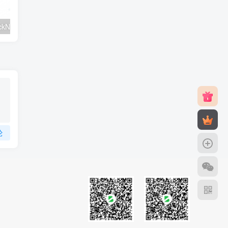
#元旦优惠#RackNerd：$21.8每年/3核CPU/2G内存/25G SSD/4T流量/1Gbps/1个IP/KVM
v2rayNG 新手配置订阅教程（Android）
论