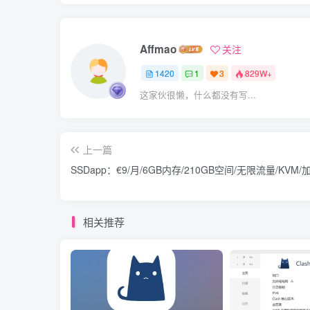
Affmao
关注
1420
1
3
829W+
这家伙很懒，什么都没有写...
上一篇
SSDapp：€9/月/6GB内存/210GB空间/无限流量/KVM
相关推荐