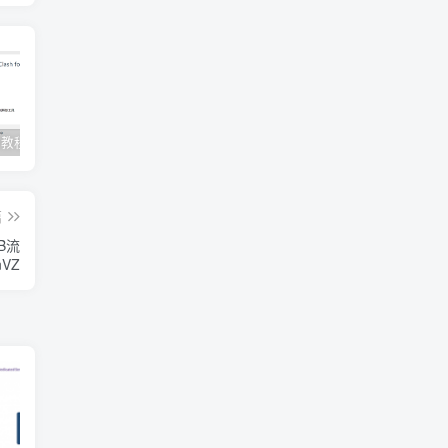
Clash订阅教程 For Windows中文使用图文教程
Clash for Mac使用教程
Quantumult保姆级新手使用教程-IOS圈
篇
GB流
nVZ