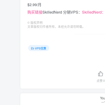
$2.99/月
购买链接
SkilledNerd 分销VPS：
SkilledNer
©
版权声明
文章版权归作者所有，未经允许请勿转载。
VPS优惠
点赞
0
You
一