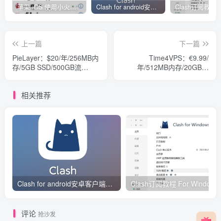
苹果 iOS 使用小火箭(shadowrocket)新手教程
Clash for android安卓客户端保姆级新手使用教程
上一篇
下一篇
PieLayer：$20/年/256MB内
Time4VPS：€9.99/
存/5GB SSD/500GB流
年/512MB内存/20GB空
量/KVM
间/500GB流量/OpenVZ/立
陶宛
相关推荐
Clash for android安卓客户端保姆级新手使用教程
Clash订阅教
评论
抢沙发