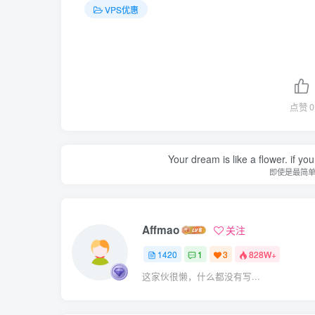
VPS优惠
点赞
0
Your dream is like a flower. if you 
即使是最简
Affmao
关注
1420
1
3
828W+
这家伙很懒，什么都没有写...