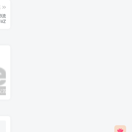
篇
GB流
nVZ
v2rayNG 新手配置订阅教程（Android）
#元旦优惠#RackNerd：$21.8每年/3核CPU/2G内存/25G SSD/4T流量/1Gbps/1个IP/KVM