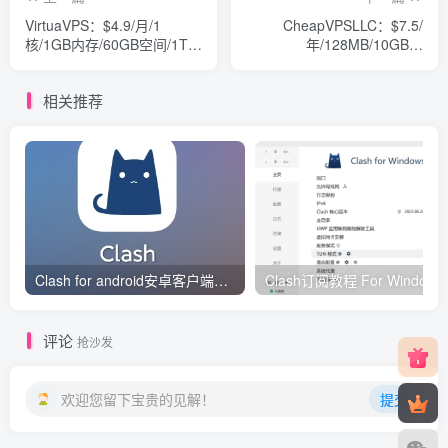
VirtuaVPS：$4.9/月/1
CheapVPSLLC：$7.5/
核/1GB内存/60GB空间/1TB
年/128MB/10GB空
流量/1 IP/OpenVZ
间/250GB流量/OpenVZ
相关推荐
Clash for android安卓客户端保姆级新手使用教程
Clash订阅教
评论
抢沙发
欢迎您留下宝贵的见解！
提交