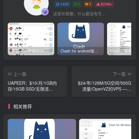
1420
1
3
829W+
这家伙很懒，什么都没有写...
苹果 iOS 使用小火箭(shadowrocket)新手教程
Clash for android安卓客户端保姆级新手使用教程
上一篇
下一篇
UAPEER：$10/月/1GB内
$24/年/128M/5G空间/500G
存/15GB SSD/无限流
流量/OpenVZ的VPS ——
量/KVM/英国/Windows
RaidLogic.NET
相关推荐