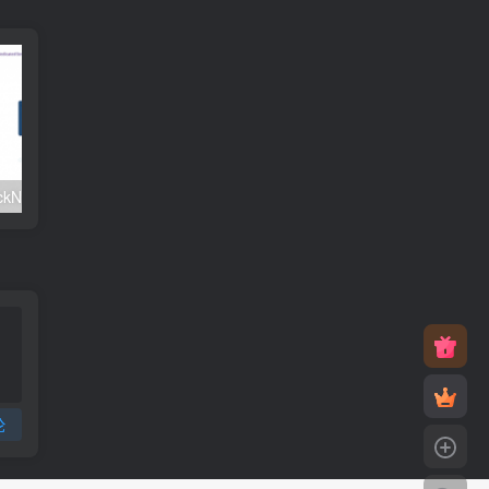
#元旦优惠#RackNerd：$21.8每年/3核CPU/2G内存/25G SSD/4T流量/1Gbps/1个IP/KVM
v2rayNG 新手配置订阅教程（Android）
论