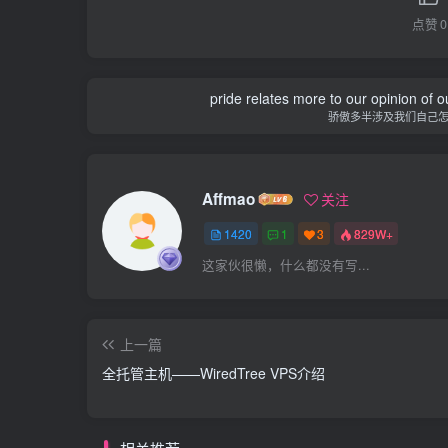
点赞
0
pride relates more to our opinion of o
骄傲多半涉及我们自己
Affmao
关注
1420
1
3
829W+
这家伙很懒，什么都没有写...
上一篇
全托管主机——WiredTree VPS介绍