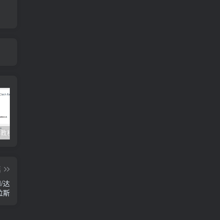
Clash订阅教程 For Windows中文使用图文教程
Clash for Mac使用教程
Quantumult保姆级新手使用教程-IOS圈
篇
M/达
拉斯