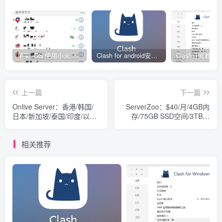
苹果 iOS 使用小火箭(shadowrocket)新手教程
Clash for android安卓客户端保姆级新手使用教程
上一篇
下一篇
Onlive Server：香港/韩国/
ServerZoo：$40/月/4GB内
日本/新加坡/泰国/印度/以色
存/75GB SSD空间/3TB流
列/希腊等KVM VPS，全球
量/100Mbps/KVM/台湾/日本
35个国家/地区，日本
相关推荐
20Mbps不限流量，月付17
美金