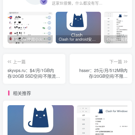
这家伙很懒，什么都没有写...
苹果 iOS 使用小火箭(shadowrocket)新手教程
Clash for android安卓客户端保姆级新手使用教程
上一篇
下一篇
skyvps.ru：$4/月/1GB内
hsser：25元/月/512MB内
存/20GB SSD空间/不限流
存/20GB空间/不限流
量/200Mbps/KVM/俄罗斯莫
量/10Mbps-500Mbps/KVM/
斯科
洛杉矶Psychz
相关推荐