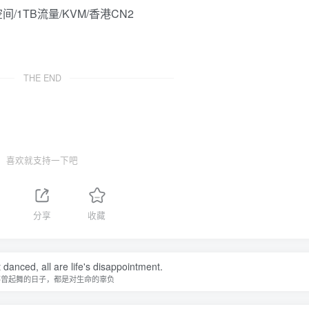
THE END
喜欢就支持一下吧
分享
收藏
danced, all are life's disappointment.
不曾起舞的日子，都是对生命的辜负