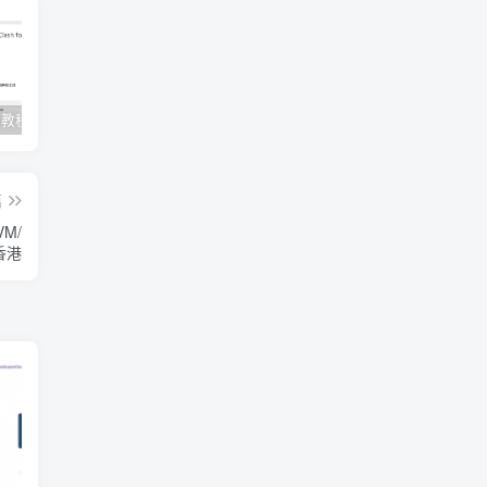
Clash订阅教程 For Windows中文使用图文教程
Clash for Mac使用教程
Quantumult保姆级新手使用教程-IOS圈
篇
VM/
香港