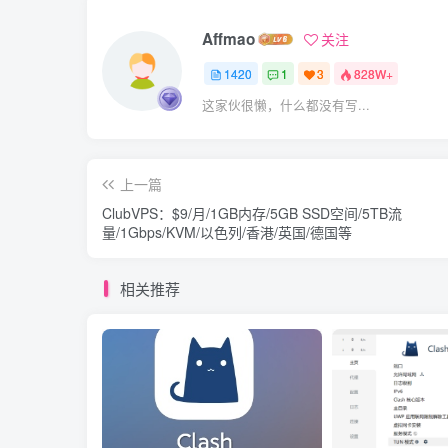
Affmao
关注
1420
1
3
828W+
这家伙很懒，什么都没有写...
上一篇
ClubVPS：$9/月/1GB内存/5GB SSD空间/5TB流
量/1Gbps/KVM/以色列/香港/英国/德国等
相关推荐