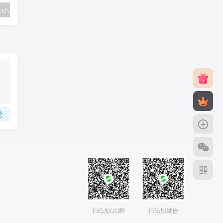
#元旦优惠#RackNerd：$21.8每年/3核CPU/2G内存/25G SSD/4T流量/1Gbps/1个IP/KVM
v2rayNG 新手配置订阅教程（Android）
论
扫码加QQ群
扫码加微信