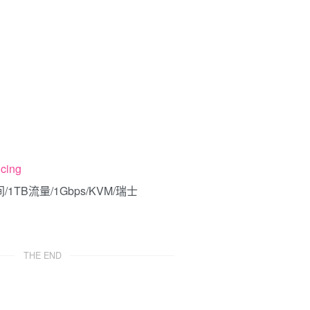
icing
THE END