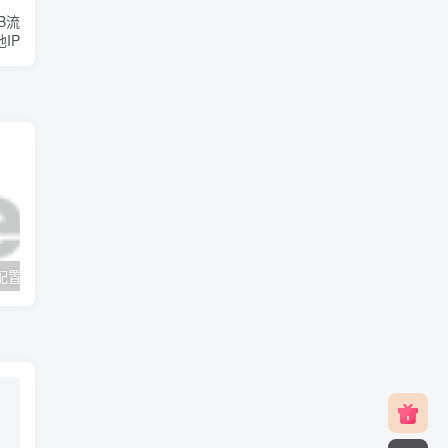
TB流
地IP
v2rayNG 新手配置订阅教程（Android）
#元旦优惠#RackNerd：$21.8每年/3核CPU/2G内存/25G SSD/4T流量/1Gbps/1个IP/KVM