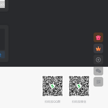
#元旦优惠#RackNerd：$21.8每年/3核CPU/2G内存/25G SSD/4T流量/1Gbps/1个IP/KVM
v2rayNG 新手配置订阅教程（Android）
论
扫码加QQ群
扫码加微信