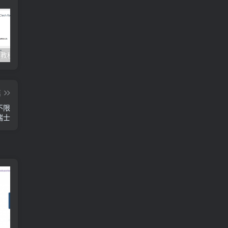
Clash订阅教程 For Windows中文使用图文教程
Clash for Mac使用教程
Quantumult保姆级新手使用教程-IOS圈
篇
/不限
/瑞士