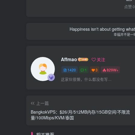
点赞
0
Happiness isn't about getting what 
幸福并不是一
Affmao
关注
1420
1
3
829W+
这家伙很懒，什么都没有写...
上一篇
BangkokVPS：$26/月/512MB内存/15GB空间/不限流
量/100Mbps/KVM/泰国
相关推荐