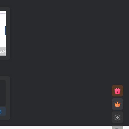
#元旦优惠#RackNerd：$21.8每年/3核CPU/2G内存/25G SSD/4T流量/1Gbps/1个IP/KVM
v2rayNG 新手配置订阅教程（Android）
论