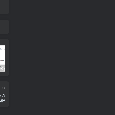
Clash订阅教程 For Windows中文使用图文教程
Clash for Mac使用教程
Quantumult保姆级新手使用教程-IOS圈
篇
不限流
GIA