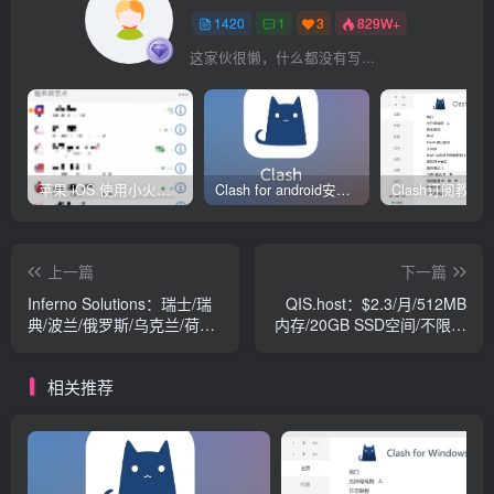
1420
1
3
829W+
这家伙很懒，什么都没有写...
苹果 iOS 使用小火箭(shadowrocket)新手教程
Clash for android安卓客户端保姆级新手使用教程
上一篇
下一篇
Inferno Solutions：瑞士/瑞
QIS.host：$2.3/月/512MB
典/波兰/俄罗斯/乌克兰/荷兰/
内存/20GB SSD空间/不限流
德国等KVM VPS，1GB内
量/10Gbps/KVM/荷兰
存，1Gbps带宽、不限流
相关推荐
量，月付5美金