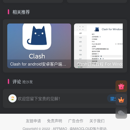
间/不限流
量/1Gbps/KVM/瑞士/本地IP
量/1Gbps/IPv6/KVM/瑞士
相关推荐
Clash for android安卓客户端保姆级新手使用教程
Clash订阅教
评论
抢沙发
欢迎您留下宝贵的见解！
提交
友链申请
免责声明
广告合作
关于我们
Copyright © 2022 ·
AFFMAO
· 由
MAOCLOUD
强力驱动.