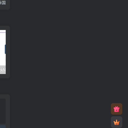
/泰国
#元旦优惠#RackNerd：$21.8每年/3核CPU/2G内存/25G SSD/4T流量/1Gbps/1个IP/KVM
v2rayNG 新手配置订阅教程（Android）