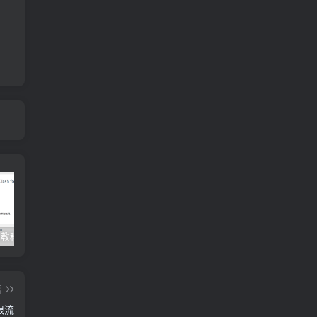
Clash订阅教程 For Windows中文使用图文教程
Clash for Mac使用教程
Quantumult保姆级新手使用教程-IOS圈
篇
不限流