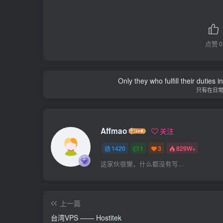
点赞
0
Only they who fulfill their duties 
只有在日
Affmao
关注
1420
1
3
829W+
这家伙很懒，什么都没有写...
上一篇
台湾VPS —— Hostitek