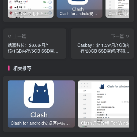
苹果 iOS 使用小火箭(shadowrocket)新手教程
Clash for android安卓客户端保姆级新手使用教程
上一篇
下一篇
鼎嘉數位：$6.66/月/1
Casbay：$11.59/月/1GB内
核/1GB内存/5GB SSD空
存/20GB SSD空间/不限流
间/1TB流量/100Mbps端
量/100Mbps端口/KVM/新加
口/KVM/台湾Hinet
坡/马来西亚
相关推荐
Clash for android安卓客户端保姆级新手使用教程
Clash订阅教