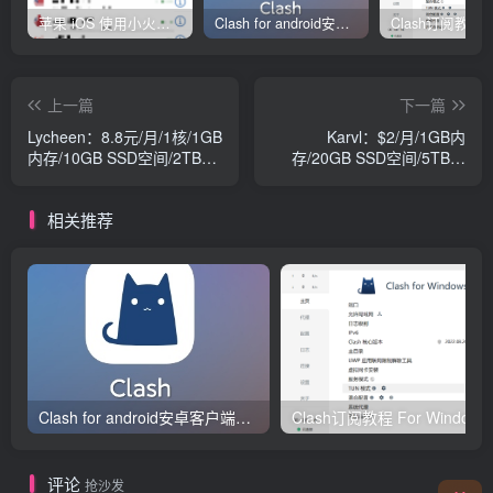
苹果 iOS 使用小火箭(shadowrocket)新手教程
Clash for android安卓客户端保姆级新手使用教程
上一篇
下一篇
Lycheen：8.8元/月/1核/1GB
Karvl：$2/月/1GB内
内存/10GB SSD空间/2TB流
存/20GB SSD空间/5TB流
量/1Gbps端口/KVM/圣何塞/
量/1Gbps端口/KVM/香港/日
日本，美国原生IP
本/新加坡/洛杉矶/达拉斯
相关推荐
Clash for android安卓客户端保姆级新手使用教程
Clash订阅教
评论
抢沙发