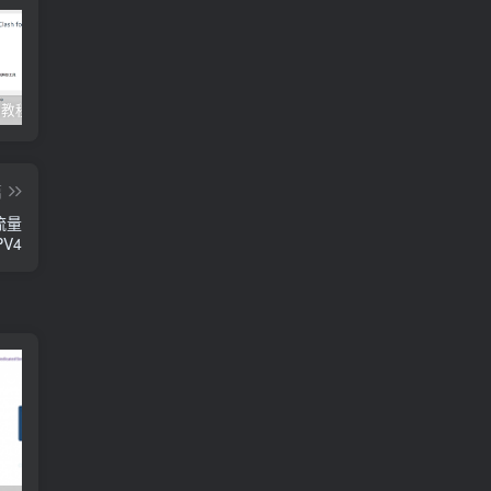
Clash订阅教程 For Windows中文使用图文教程
Clash for Mac使用教程
Quantumult保姆级新手使用教程-IOS圈
篇
G流量
PV4