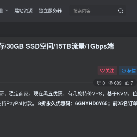
测
建站资源
独立服务器
内存/30GB SSD空间/15TB流量/1Gbps端
关注
私信
0
689
7
芝加哥，稳定商家。现在黑五优惠，有几款特价VPS，基于KVM，
持PayPal付款。
8折永久优惠码：6GNYHD0Y65；前25名订