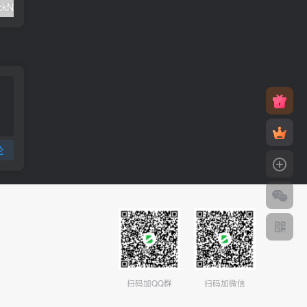
#元旦优惠#RackNerd：$21.8每年/3核CPU/2G内存/25G SSD/4T流量/1Gbps/1个IP/KVM
v2rayNG 新手配置订阅教程（Android）
论
扫码加QQ群
扫码加微信