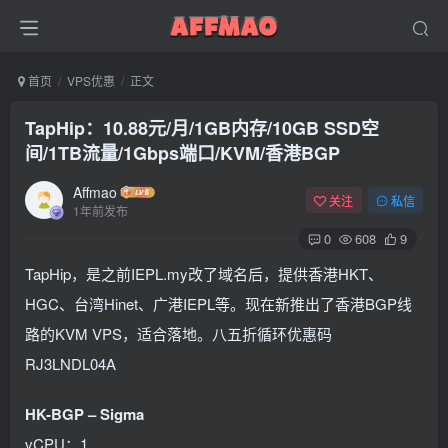
首页
VPS优惠
正文
TapHip：10.88元/月/1GB内存/10GB SSD空
间/1TB流量/1Gbps端口/KVM/香港BGP
Affmao
关注
私信
1年前发布
0
608
9
TapHip，是之前IEPL.my改了域名后，提供香港HKT、
HGC、台湾Hinet、广港IEPL等。现在新推出了香港BGP线
路的KVM VPS，适合落地。八五折循环优惠码
RJ3LNDL04A
HK-BGP – Sigma
vCPU：1