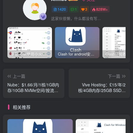
1420
1
3
828W+
这家伙很懒，什么都没有写...
苹果 iOS 使用小火箭(shadowrocket)新手教程
Clash for android安卓客户端保姆级新手使用教程
上一篇
下一篇
Nube：$1.66/月/1核/1GB内
Vive Hosting：£15/年/2
存/10GB NVMe空间/按流量
核/4GB内存/25GB SSD空
计费/10Gbps端口/KVM/香
间/5TB流量/1Gbps端
港/高防国内优化
口/KVM/英国
相关推荐