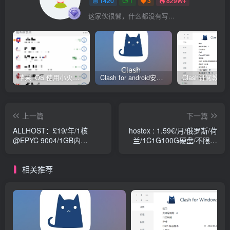
1420
1
3
829W+
这家伙很懒，什么都没有写...
苹果 iOS 使用小火箭(shadowrocket)新手教程
Clash for android安卓客户端保姆级新手使用教程
上一篇
下一篇
ALLHOST：£19/年/1核
hostox : 1.59€/月/俄罗斯/荷
@EPYC 9004/1GB内
兰/1C1G100G硬盘/不限流
存/16GB NVMe空间/5TB流
量
量/4Gbps端口/KVM/英国
相关推荐