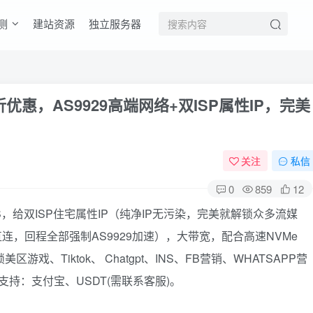
测
建站资源
独立服务器
7.5折优惠，AS9929高端网络+双ISP属性IP，完美
关注
私信
0
859
12
矶VPS，给双ISP住宅属性IP（纯净IP无污染，完美就解锁众多流媒
程直连，回程全部强制AS9929加速），大带宽，配合高速NVMe
、Tiktok、 Chatgpt、INS、FB营销、WHATSAPP营
支持：支付宝、USDT(需联系客服)。