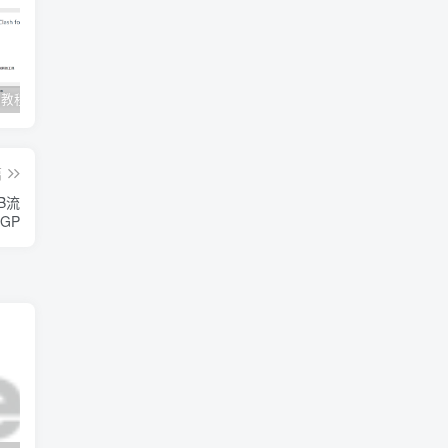
Clash订阅教程 For Windows中文使用图文教程
Clash for Mac使用教程
Quantumult保姆级新手使用教程-IOS圈
篇
GB流
BGP