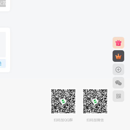
v2rayNG 新手配置订阅教程（Android）
#元旦优惠#RackNerd：$21.8每年/3核CPU/2G内存/25G SSD/4T流量/1Gbps/1个IP/KVM
论
扫码加QQ群
扫码加微信