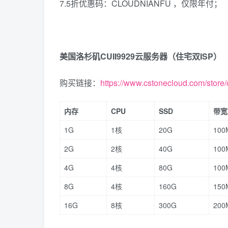
7.5折优惠码：CLOUDNIANFU ，仅限年付；
美国洛杉矶
CUII9929
云服务器（住宅双
ISP
）
购买链接：
https://www.cstonecloud.com/store/
内存
CPU
SSD
带宽
1G
1核
20G
100
2G
2核
40G
100
4G
4核
80G
100
8G
4核
160G
150
16G
8核
300G
200