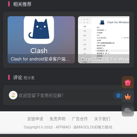
相关推荐
Clash for android安卓客户端保姆级新手使用教程
Clash订阅教
评论
抢沙发
欢迎您留下宝贵的见解！
提交
友链申请
免责声明
广告合作
关于我们
Copyright © 2022 ·
AFFMAO
· 由
MAOCLOUD
强力驱动.