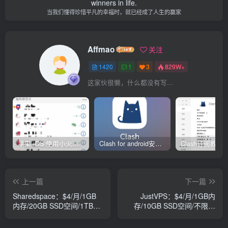
winners in life.
当我们懂得珍惜平凡的幸福时，就已经成了人生的赢家
Affmao
关注
1420
1
3
829W+
这家伙很懒，什么都没有写...
苹果 iOS 使用小火箭(shadowrocket)新手教程
Clash for android安卓客户端保姆级新手使用教程
上一篇
下一篇
Sharedspace：$4/月/1GB
JustVPS：$4/月/1GB内
内存/20GB SSD空间/1TB流
存/10GB SSD空间/不限流
量/10Gbps端
量/1Gbps/KVM/日本NTT/新
口/KVM/DDOS/达拉斯
加坡/洛杉矶/乌克兰等