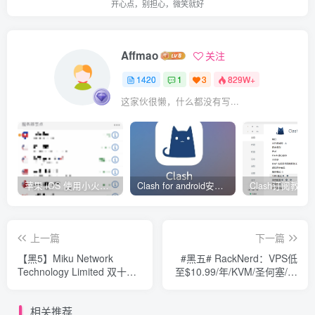
开心点，别担心，微笑就好
Affmao
关注
1420
1
3
829W+
这家伙很懒，什么都没有写...
苹果 iOS 使用小火箭(shadowrocket)新手教程
Clash for android安卓客户端保姆级新手使用教程
上一篇
下一篇
【黑5】Miku Network
#黑五# RackNerd：VPS低
Technology Limited 双十一
至$10.99/年/KVM/圣何塞/西
大促来了
雅图/芝加哥/达拉斯/爱尔兰
相关推荐