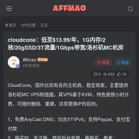
首页
VPS优惠
正文
cloudcone：低至$13.99/年，1G内存/2
核/20gSSD/3T流量/1Gbps带宽/洛杉矶MC机房
Affmao
关注
私信
2年前发布
0
933
15
CloudCone，国外比较有名的主机商，稳定商家，主要提供
洛杉矶MC VPS和独服，其VPS基于KVM，特色是按小时计
费，可随时删除、重建，达到更换IP的目的。
1、免费AnyCast DNS；均含3个IPv6；支持Paypal、支付宝
付款
2、购买时，先注册，然后后台充值，再购买。参考：