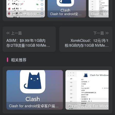
苹果 iOS 使用小火箭(shadowrocket)新手教程
Clash for android安卓客户端保姆级新手使用教程
上一篇
下一篇
ASVM：$9.99/年/1GB内
XorekCloud：12元/月/1
存/2TB流量/10GB NVMe空
核/8GB内存/10GB NVMe空
间/1Gbps端口/KVM/香港国
间/不限流量/100Mbps端
际线路
口/KVM/德国
相关推荐
Clash for android安卓客户端保姆级新手使用教程
Clash订阅教