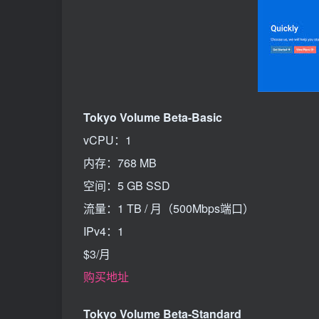
Tokyo Volume Beta-Basic
vCPU：1
内存：768 MB
空间：5 GB SSD
流量：1 TB / 月（500Mbps端口）
IPv4：1
$3/月
购买地址
Tokyo Volume Beta-Standard