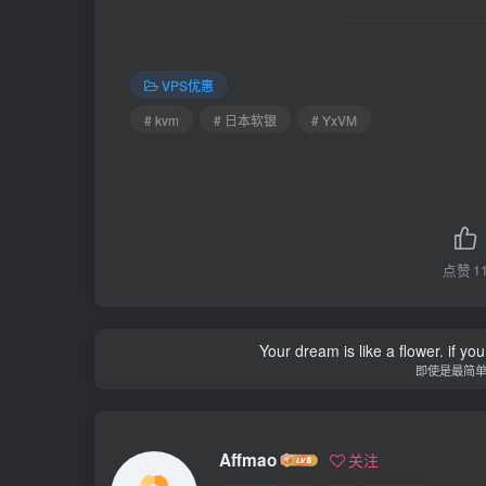
VPS优惠
# kvm
# 日本软银
# YxVM
点赞
1
Your dream is like a flower. if you 
即使是最简
Affmao
关注