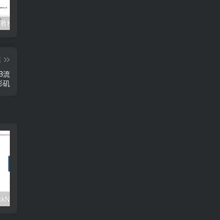
Clash订阅教程 For Windows中文使用图文教程
Clash for Mac使用教程
Quantumult保姆级新手使用教程-IOS圈
篇
TB流
洛杉矶
#元旦优惠#RackNerd：$21.8每年/3核CPU/2G内存/25G SSD/4T流量/1Gbps/1个IP/KVM
v2rayNG 新手配置订阅教程（Android）