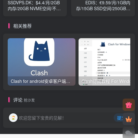
SSDVPS.DK：$4.4/月/2GB
EDIS：€9.59/月/1GB内
内存/20GB NVME空间/不限
存/15GB SSD空间/250GB流
流量/10Gbps/DDOS/KVM/
量/1Gbps/KVM/香港/日本/新
丹麦
加坡
相关推荐
Clash for android安卓客户端保姆级新手使用教程
Clash订阅教
评论
抢沙发
欢迎您留下宝贵的见解！
提交